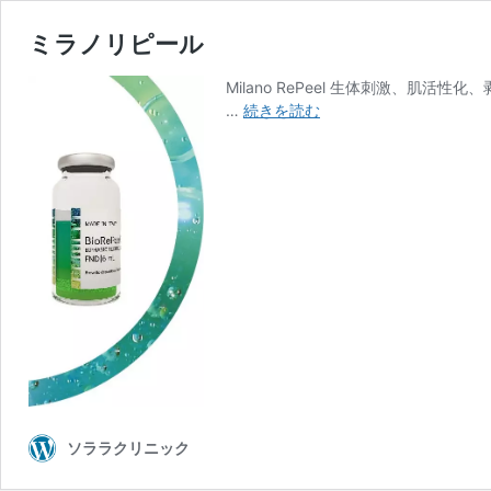
ミラノリピール
Milano RePeel 生体刺激、
ミ
…
続きを読む
ラ
ノ
リ
ピ
ー
ル
ソララクリニック