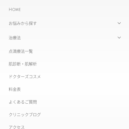
Home
お悩みから探す
【お悩みから探す】INDEX
治療法
たるみ治療
点滴療法一覧
治療機器・設備一覧
美肌治療・肌育
肌診断・肌解析
フォトナ6D/4D
シミ取り治療
ドクターズコスメ
ソフウェーブ
肝斑治療
料金表
XERF (ザーフ)
[仙台]そばかす治療
よくあるご質問
ワンダーフェイスプロ
後天性真皮メラノサイトーシス ADM
クリニックブログ
ルビーフラクショナル
いぼ
アクセス
肝斑改善集中プラン