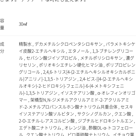
容
30㎖
量
成
精製水 , デカメチルシクロペンタシロキサン , パラメトキシケ
分
イ皮酸2-エチルヘキシル , エタノール , 1,3-ブチレングリコー
ル , セバシン酸ジイソプロピル , メチルポリシロキサン , 濃グ
リセリン , ポリオキシエチレン硬化ヒマシ油 , ポリプロピレン
グリコール , 2,4,6-トリス[4-(2-エチルヘキシルオキシカルボニ
ル)アニリノ]-1,3,5 -トリアジン , 2,4-ビス-[{4-(2-エチルヘキシ
ルオキシ)-2-ヒドロキシ}-フェニル]-6-(4-メトキシフェニ
ル)-1,3,5-トリアジン , イソステアリン酸 , α-オレフィンオリゴ
マー , 架橋型N,N-ジメチルアクリルアミド-2-アクリルアミ
ド-2-メチルプロパンスルホン酸ナトリウム共重合体 , セスキ
イソステアリン酸ソルビタン , サクシノグルカン , クエン酸 ,
2-O-エチル-L-アスコルビン酸 , ジブチルヒドロキシトルエン ,
エデト酸二ナトリウム , オレンジ油 , 酢酸DL-α-トコフェロー
ル , クエン酸ナトリウム , ピロ亜硫酸ナトリウム , イチョウ葉