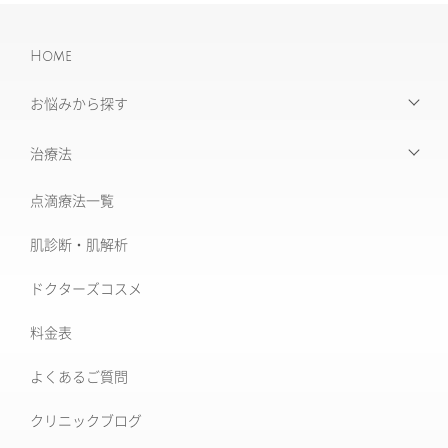
Home
お悩みから探す
【お悩みから探す】INDEX
治療法
たるみ治療
点滴療法一覧
治療機器・設備一覧
美肌治療・肌育
肌診断・肌解析
フォトナ6D/4D
シミ取り治療
ドクターズコスメ
ソフウェーブ
肝斑治療
料金表
XERF (ザーフ)
[仙台]そばかす治療
よくあるご質問
ワンダーフェイスプロ
後天性真皮メラノサイトーシス ADM
クリニックブログ
ルビーフラクショナル