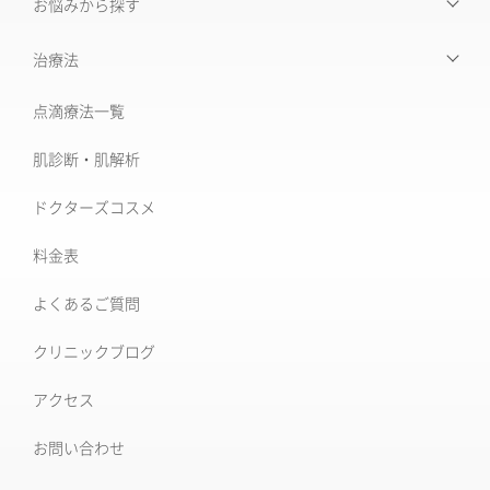
お悩みから探す
【お悩みから探す】INDEX
治療法
たるみ治療
点滴療法一覧
治療機器・設備一覧
美肌治療・肌育
肌診断・肌解析
フォトナ6D/4D
シミ取り治療
ドクターズコスメ
ソフウェーブ
肝斑治療
料金表
XERF (ザーフ)
[仙台]そばかす治療
よくあるご質問
ワンダーフェイスプロ
後天性真皮メラノサイトーシス ADM
クリニックブログ
ルビーフラクショナル
いぼ
アクセス
肝斑改善集中プラン
お問い合わせ
HARG＋療法
ニキビ治療専門外来
ニキビ跡治療