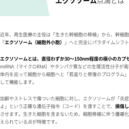
エクソソーム
点滴とは
近年、再生医療の主役は「生きた幹細胞の移植」から、幹細胞
「
エクソソーム（細胞外小胞）
」へと完全にパラダイムシフト
エクソソームとは、直径わずか30～150nm程度の極小のカプ
miRNA（マイクロRNA）やタンパク質などの生理活性分子が
体内を巡って細胞から細胞へと「若返りと修復のプログラム」
して機能します。
加齢やストレスで傷ついた細胞に対し、エクソソームが「炎症
よ」という正確な遺伝子指令（コード）を渡すことで、
損傷し
させます。生きた細胞を含まないため、細胞移植に伴う腫瘍化
えられている点が特徴です。