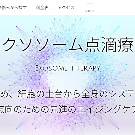
お悩みから探す
料金表
アクセス
Other
エクソソーム点滴
療
Exosome therapy
め、細胞の土台から全身のシス
志向のための先進のエイジングケ