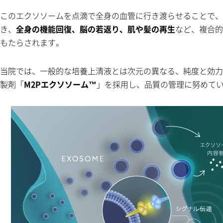
このエクソソームを点滴で全身の血管に行き渡らせることで、
き、
全身の機能回復、脳の若返り、肌や髪の再生
など、複合的
もたらされます。
当院では、一般的な培養上清液とは次元の異なる、純度と効力
製剤「
M2Pエクソソーム™
」を採用し、品質の管理に努めて