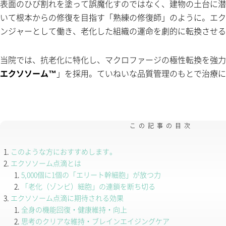
表面のひび割れを塗って誤魔化すのではなく、建物の土台に潜
いて根本からの修復を目指す「熟練の修復師」のように。エク
ンジャーとして働き、老化した組織の運命を劇的に転換させる
当院では、抗老化に特化し、マクロファージの極性転換を強力
エクソソーム™
」を採用。ていねいな品質管理のもとで治療に
この記事の目次
このような方におすすめします。
エクソソーム点滴とは
5,000個に1個の「エリート幹細胞」が放つ力
「老化（ゾンビ）細胞」の連鎖を断ち切る
エクソソーム点滴に期待される効果
全身の機能回復・健康維持・向上
思考のクリアな維持・ブレインエイジングケア