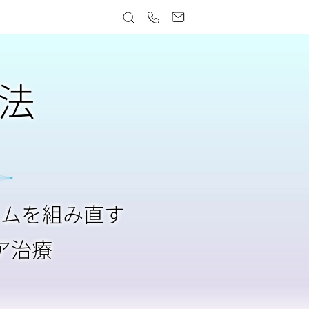
法
テムを組み直す
ア治療