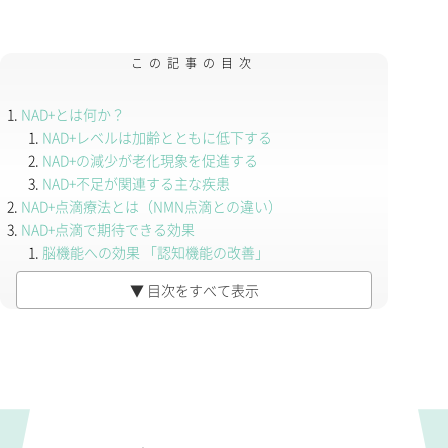
この記事の目次
NAD+とは何か？
NAD+レベルは加齢とともに低下する
NAD+の減少が老化現象を促進する
NAD+不足が関連する主な疾患
NAD+点滴療法とは（NMN点滴との違い）
NAD+点滴で期待できる効果
脳機能への効果 「認知機能の改善」
こういう方に特におすすめ
▼ 目次をすべて表示
様々な疾患への応用可能性
NAD+点滴療法の詳細
治療ペースの目安
NAD＋点滴の所要時間
ミトコンドリア機能を高める「5-ALA」との併用がおすす
めです
料金