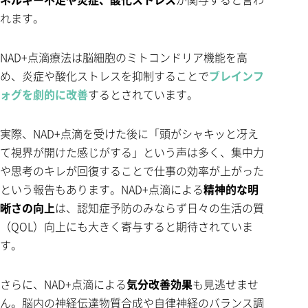
れます。
NAD+点滴療法は脳細胞のミトコンドリア機能を高
め、炎症や酸化ストレスを抑制することで
ブレインフ
ォグを劇的に改善
するとされています。
実際、NAD+点滴を受けた後に「頭がシャキッと冴え
て視界が開けた感じがする」という声は多く、集中力
や思考のキレが回復することで仕事の効率が上がった
という報告もあります。NAD+点滴による
精神的な明
晰さの向上
は、認知症予防のみならず日々の生活の質
（QOL）向上にも大きく寄与すると期待されていま
す。
さらに、NAD+点滴による
気分改善効果
も見逃せませ
ん。脳内の神経伝達物質合成や自律神経のバランス調