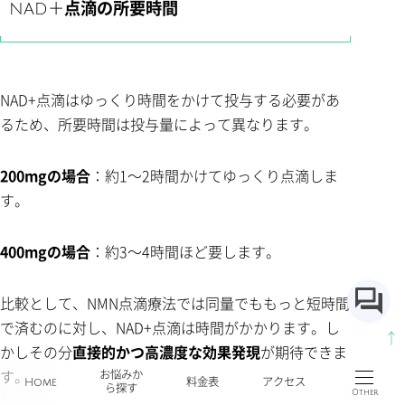
NAD＋
点滴の所要時間
NAD+点滴はゆっくり時間をかけて投与する必要があ
るため、所要時間は投与量によって異なります。
200mgの場合
：約1～2時間かけてゆっくり点滴しま
す。
400mgの場合
：約3～4時間ほど要します。
比較として、NMN点滴療法では同量でももっと短時間
で済むのに対し、NAD+点滴は時間がかかります。し
↑
かしその分
直接的かつ高濃度な効果発現
が期待できま
す。
お悩みか
Home
料金表
アクセス
ら探す
Other