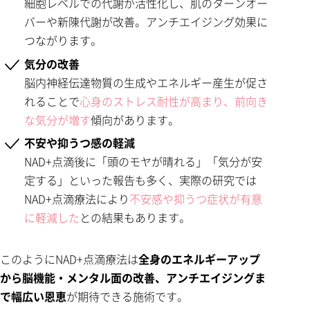
細胞レベルでの代謝が活性化し、肌のターンオー
バーや新陳代謝が改善。アンチエイジング効果に
つながります。
気分の改善
脳内神経伝達物質の生成やエネルギー産生が促さ
れることで
心身のストレス耐性が高まり、前向き
な気分が増す
傾向があります。
不安や抑うつ感の軽減
NAD+点滴後に「頭のモヤが晴れる」「気分が安
定する」といった報告も多く、実際の研究では
NAD+点滴療法により
不安感や抑うつ症状が有意
に軽減した
との結果もあります。
このようにNAD+点滴療法は
全身のエネルギーアップ
から脳機能・メンタル面の改善、アンチエイジングま
で幅広い恩恵
が期待できる施術です。