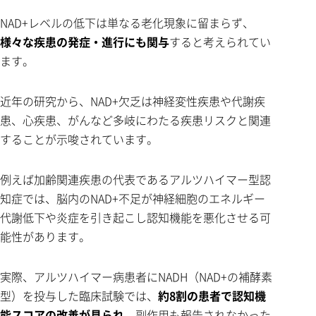
NAD+レベルの低下は単なる老化現象に留まらず、
様々な疾患の発症・進行にも関与
すると考えられてい
ます。
近年の研究から、NAD+欠乏は神経変性疾患や代謝疾
患、心疾患、がんなど多岐にわたる疾患リスクと関連
することが示唆されています。
例えば加齢関連疾患の代表であるアルツハイマー型認
知症では、脳内のNAD+不足が神経細胞のエネルギー
代謝低下や炎症を引き起こし認知機能を悪化させる可
能性があります。
実際、アルツハイマー病患者にNADH（NAD+の補酵素
型）を投与した臨床試験では、
約8割の患者で認知機
能スコアの改善が見られ
、副作用も報告されなかった