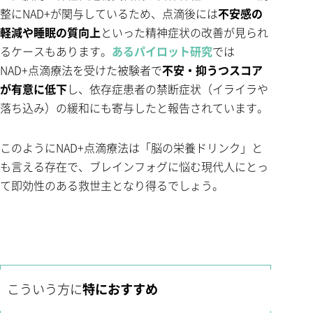
整にNAD+が関与しているため、点滴後には
不安感の
軽減や睡眠の質向上
といった精神症状の改善が見られ
るケースもあります。
あるパイロット研究
では
NAD+点滴療法を受けた被験者で
不安・抑うつスコア
が有意に低下
し、依存症患者の禁断症状（イライラや
落ち込み）の緩和にも寄与したと報告されています。
このようにNAD+点滴療法は「脳の栄養ドリンク」と
も言える存在で、ブレインフォグに悩む現代人にとっ
て即効性のある救世主となり得るでしょう。
こういう方に
特におすすめ