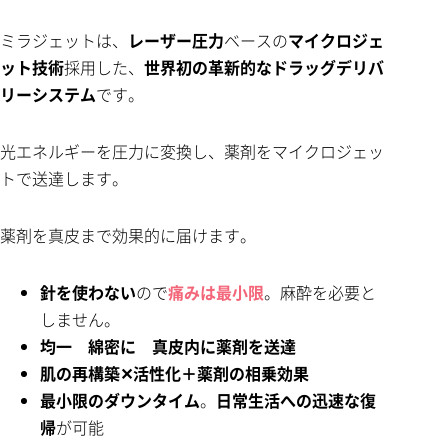
ミラジェットは、
レーザー圧力
ベースの
マイクロジェ
ット技術
採用した、
世界初の革新的なドラッグデリバ
リーシステム
です。
光エネルギーを圧力に変換し、薬剤をマイクロジェッ
トで送達します。
薬剤を真皮まで効果的に届けます。
針を使わない
ので
痛みは最小限
。麻酔を必要と
しません。
均一 綿密に 真皮内に薬剤を送達
肌の再構築✕活性化＋薬剤の相乗効果
最小限のダウンタイム
。
日常生活への迅速な復
帰
が可能