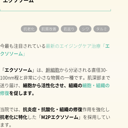
エクソソーム
抗老化
肌質改善
若返り
シワ
タルミ
今最も注目されている
最新のエイジングケア治療「
エ
クソソーム
」
「
エクソソーム
」は、
幹細胞
から分泌される直径30-
100nm程と非常に小さな物質の一種です。肌深部まで
送り届け、
細胞から活性化させ、組織の
細胞・組織の
修復
を促します。
当院では、
抗炎症・抗酸化・組織の修復
作用を強化し
抗老化に特化
した「
M2Pエクソソーム
」を採用してい
ます。