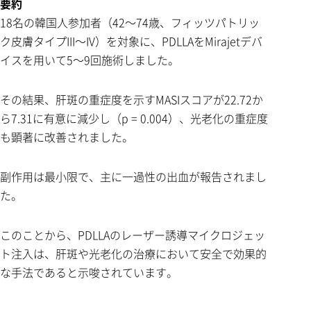
要約
18名の韓国人参加者（42～74歳、フィッツパトリッ
ク皮膚タイプIII～IV）を対象に、PDLLAをMirajetデバ
イスを用いて5～9回施術しました。
その結果、肝斑の重症度を示すMASIスコアが22.72か
ら7.31に有意に減少し（p = 0.004）、光老化の重症度
も顕著に改善されました。
副作用は最小限で、主に一過性の出血が報告されまし
た。
このことから、PDLLAのレーザー誘導マイクロジェッ
ト注入は、肝斑や光老化の治療において安全で効果的
な手法であると示唆されています。