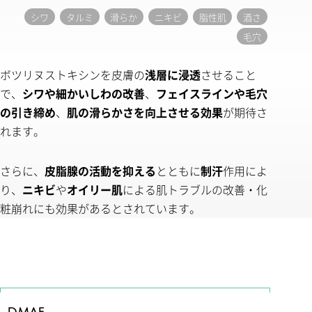
シワ
タルミ
滑らか
ニキビ
脂性肌
酒さ
毛穴
ボツリヌストキシンを皮膚の
浅層に浸透
させること
で、
シワや細かいしわの改善
、
フェイスラインや毛穴
の引き締め
、
肌の滑らかさを向上させる効果
が期待さ
れます。
さらに、
皮脂腺の活動を抑える
とともに
制汗
作用によ
り、
ニキビ
や
オイリー肌
による肌トラブルの改善・化
粧崩れにも効果があるとされています。