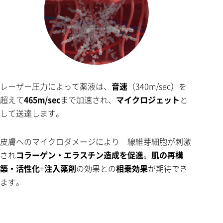
レーザー圧力によって薬液は、
音速
（340m/sec）を
超えて
465m/sec
まで加速され、
マイクロジェット
と
して送達します。
皮膚へのマイクロダメージにより 線維芽細胞が刺激
され
コラーゲン・エラスチン造成を促進
。
肌の再構
築・活性化
+
注入薬剤
の効果との
相乗効果
が期待でき
ます。