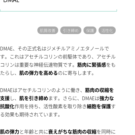
DMAE
肌質改善
引き締め
保護
活性化
DMAE、その正式名はジメチルアミノエタノールで
す。これはアセチルコリンの前駆体であり、アセチル
コリンは重要な神経伝達物質です。
筋肉に緊張感
をも
たらし、
肌の弾力を高める
のに寄与します。
DMAEはアセチルコリンのように働き、
筋肉の収縮を
支援
し、
肌を引き締め
ます。さらに、DMAEは
強力な
抗酸化
作用を持ち、活性酸素を取り除き
細胞を保護
す
る効果も期待されています。
肌の弾力
と年齢と共に
衰えがちな筋肉の収縮
を同時に