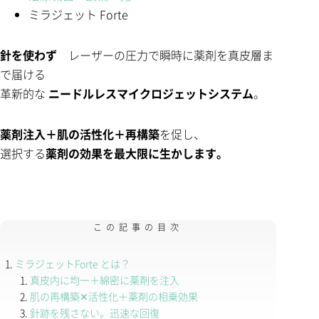
ミラジェット Forte
針を使わず
レーザーの圧力で瞬時に薬剤を真皮層ま
で届ける
革新的な
ニードルレスマイクロジェットシステム
。
薬剤注入＋肌の活性化＋再構築
を促し、
選択する
薬剤の効果を最大限に生かします。
この記事の目次
ミラジェットForte とは？
真皮内に均一＋綿密に薬剤を注入
肌の再構築✕活性化＋薬剤の相乗効果
針跡を残さない。迅速な回復