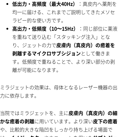
低出力・高頻度（最大40Hz）
：真皮内へ薬剤を
均一に届ける、これまでご説明してきたメソセ
ラピー的な使い方です。
高出力・低頻度（10〜15Hz）
：同じ部位に薬液
を重ねて送り込む「スタッキング注入」とな
り、ジェットの力で
皮膚内（真皮内）の癒着を
剥離するマイクロサブシジョン
として働きま
す。低頻度で重ねることで、より深い部分の剥
離が可能になります。
ミラジェットの効果は、母体となるレーザー機器の出
力に依存します。
当院ではミラジェットを、主に
皮膚内（真皮内）の細
かな癒着の剥離
に用いています。より深い
皮下の癒着
や、比較的大きな陥凹をしっかり持ち上げる場面で