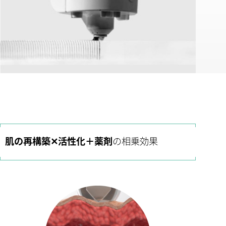
肌の再構築✕活性化＋薬剤
の相乗効果