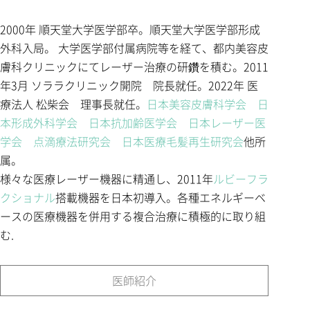
2000年 順天堂大学医学部卒。順天堂大学医学部形成
外科入局。 大学医学部付属病院等を経て、都内美容皮
膚科クリニックにてレーザー治療の研鑽を積む。2011
年3月 ソララクリニック開院 院長就任。2022年 医
療法人 松柴会 理事長就任。
日本美容皮膚科学会
日
本形成外科学会
日本抗加齢医学会
日本レーザー医
学会
点滴療法研究会
日本医療毛髪再生研究会
他所
属。
様々な医療レーザー機器に精通し、2011年
ルビーフラ
クショナル
搭載機器を日本初導入。各種エネルギーベ
ースの医療機器を併用する複合治療に積極的に取り組
む.
医師紹介