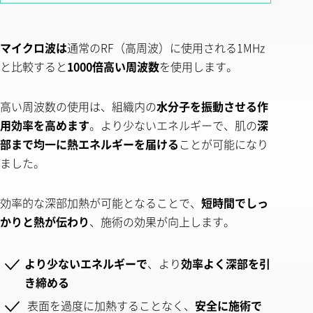
マイクロ波は
通常のRF（高周波）に使用される1MHz
と比較すると
1000倍高い周波数
を使用します。
高い周波数の使用は、組織内の
水分子を振動させる作
用効率を高めます
。より少ないエネルギーで、肌の
深
部まで均一に熱エネルギーを届ける
ことが可能になり
ました。
効率的な深部加熱が可能となることで、
短時間でしっ
かりと熱が伝わり
、施術の効果が向上します。
より少ないエネルギーで
、より
効率よく深部を引
き締める
表面を過度に加熱することなく、
安全に施術で