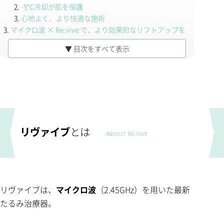
-5℃冷却が肌を保護
心地よく、より快適な施術
マイクロ波 × Re:vive で、より効果的なリフトアップを
料金表
▼ 目次をすべて表示
目元のシワ・タルミには「Ifine」
相乗効果が期待できます
ヒアルロン酸導入
窒素プラズマ治療
ハイドラフェイシャル
リスク・副作用・合併症について
リヴァイブ
とは
about Re:vive
リヴァイブは、
マイクロ波
（2.45GHz）を用いた最新
たるみ治療器。