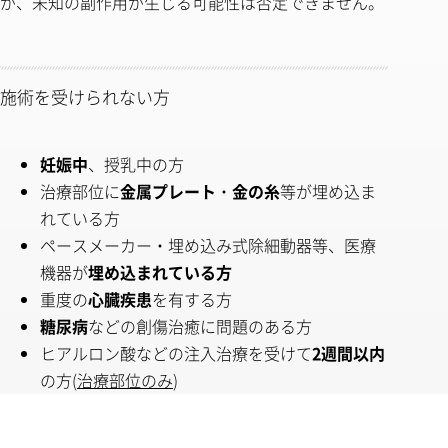
が、未知の副作用が生じる可能性は否定できません。
施術を受けられない方
妊娠中
、授乳中の方
治療部位に
金属プレート
・
金の糸
等が埋め込ま
れている方
ペースメーカー・埋め込み式除細動器等、医療
機器が
埋め込まれている方
重度の
心臓疾患
を有する方
糖尿病
などの創傷治癒に問題のある方
ヒアルロン酸などの注入治療を受けて
2週間以内
の方(
治療部位のみ
)