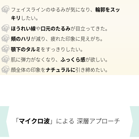
フェイスラインのゆるみが気になり、
輪郭をスッ
キリ
したい。
ほうれい線
や
口元のたるみ
が目立ってきた。
頬のハリ
が減り、疲れた印象に見えがち。
顎下のタルミ
をすっきりしたい。
肌に弾力がなくなり、
ふっくら感
が欲しい。
顔全体の印象を
ナチュラルに
引き締めたい。
「
マイクロ波
」による 深層アプローチ