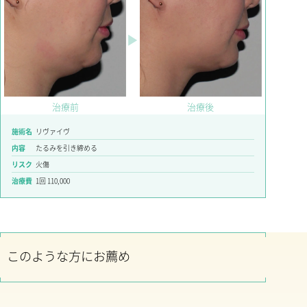
▶
治療前
治療後
施術名
リヴァイヴ
内容
たるみを引き締める
リスク
火傷
治療費
1回 110,000
このような方にお薦め