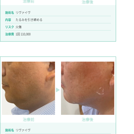
治療前
治療後
施術名
リヴァイヴ
内容
たるみを引き締める
リスク
火傷
治療費
1回 110,000
▶
治療前
治療後
施術名
リヴァイヴ