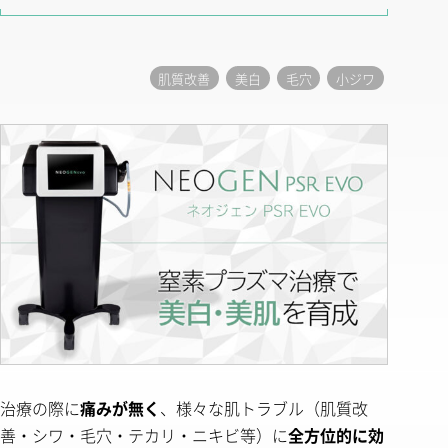
肌質改善
美白
毛穴
小ジワ
治療の際に
痛みが無く
、様々な肌トラブル（肌質改
善・シワ・毛穴・テカリ・ニキビ等）に
全方位的に効