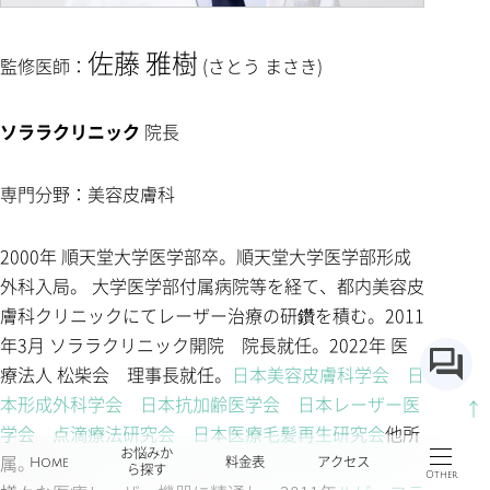
佐藤 雅樹
監修医師：
(さとう まさき)
ソララクリニック
院長
専門分野：美容皮膚科
2000年 順天堂大学医学部卒。順天堂大学医学部形成
外科入局。 大学医学部付属病院等を経て、都内美容皮
膚科クリニックにてレーザー治療の研鑽を積む。2011
年3月 ソララクリニック開院 院長就任。2022年 医
療法人 松柴会 理事長就任。
日本美容皮膚科学会
日
本形成外科学会
日本抗加齢医学会
日本レーザー医
↑
学会
点滴療法研究会
日本医療毛髪再生研究会
他所
お悩みか
属。
Home
料金表
アクセス
ら探す
Other