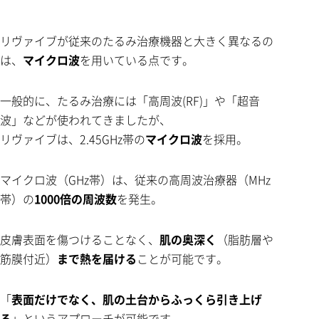
リヴァイブが従来のたるみ治療機器と大きく異なるの
は、
マイクロ波
を用いている点です。
一般的に、たるみ治療には「高周波(RF)」や「超音
波」などが使われてきましたが、
リヴァイブは、2.45GHz帯の
マイクロ波
を採用。
マイクロ波（GHz帯）は、従来の高周波治療器（MHz
帯）の
1000倍の周波数
を発生。
皮膚表面を傷つけることなく、
肌の奥深く
（脂肪層や
筋膜付近）
まで熱を届ける
ことが可能です。
「
表面だけでなく、肌の土台からふっくら引き上げ
る
」というアプローチが可能です。