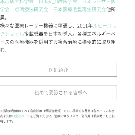
本形成外科学会
日本抗加齢医学会
日本レーザー医
学会
点滴療法研究会
日本医療毛髪再生研究会
他所
属。
様々な医療レーザー機器に精通し、2011年
ルビーフラ
クショナル
搭載機器を日本初導入。各種エネルギーベ
ースの医療機器を併用する複合治療に積極的に取り組
む.
医師紹介
初めて受診される皆様へ
※当院の治療はすべて自由診療（保険適用外）です。標準的な費用は各ページの料金
表または
料金表ページ
をご覧ください。治療に伴うリスク・副作用は診察時にもご説
明します。