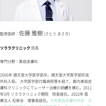
佐藤 雅樹
監修医師：
(さとう まさき)
ソララクリニック
院長
専門分野：美容皮膚科
2000年 順天堂大学医学部卒。順天堂大学医学部形成
外科入局。 大学医学部付属病院等を経て、都内美容皮
膚科クリニックにてレーザー治療の研鑽を積む。2011
年3月 ソララクリニック開院 院長就任。2022年 医
療法人 松柴会 理事長就任。
日本美容皮膚科学会
日