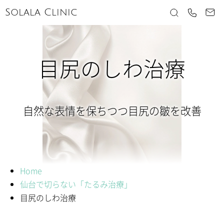
Solala Clinic
目尻のしわ治療
自然な表情を保ちつつ
目尻の皺を改善
Home
仙台で切らない「たるみ治療」
目尻のしわ治療