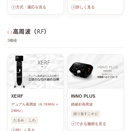
＋
＋
方式・適応を見る
詳しく見る
高周波（RF）
02
3機種
XERF
INNO PLUS
デュアル高周波（6.78MHz＋
絶縁針高周波
2MHz）
繰り返すニキビ
たるみ
しわ
＋
できる施術を見る
＋
詳しく見る