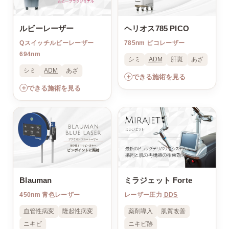
ルビーレーザー
ヘリオス785 PICO
Qスイッチルビーレーザー
785nm ピコレーザー
694nm
シミ
ADM
肝斑
あざ
シミ
ADM
あざ
＋
できる施術を見る
＋
できる施術を見る
Blauman
ミラジェット Forte
450nm 青色レーザー
レーザー圧力
DDS
血管性病変
隆起性病変
薬剤導入
肌質改善
ニキビ
ニキビ跡