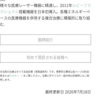
様々な医療レーザー機器に精通し、2011年
ルビーフラ
クショナル
搭載機器を日本初導入。各種エネルギーベ
ースの医療機器を併用する複合治療に積極的に取り組
む.
医師紹介
初めて受診される皆様へ
※当院の治療はすべて自由診療（保険適用外）です。標準的な費用は各ページの料金
表または
料金表ページ
をご覧ください。治療に伴うリスク・副作用は診察時にもご説
明します。
最終更新日
2026年7月18日