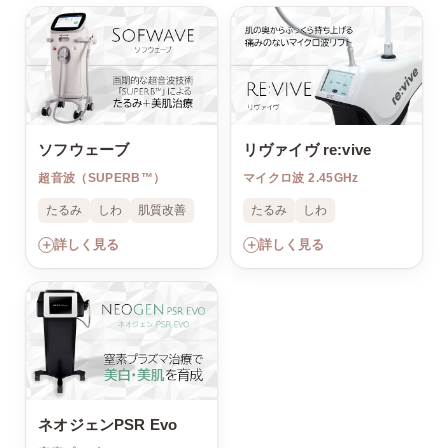
ソフウェーブ
リヴァイヴ re:vive
超音波（SUPERB™）
マイクロ波 2.45GHz
たるみ
しわ
肌質改善
たるみ
しわ
＋
＋
詳しく見る
詳しく見る
ネオジェンPSR Evo