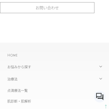
お問い合わせ
Home
お悩みから探す
【お悩みから探す】INDEX
治療法
たるみ治療
点滴療法一覧
治療機器・設備一覧
美肌治療・肌育
肌診断・肌解析
フォトナ6D/4D
↑