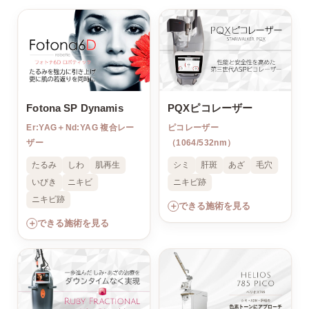
Fotona SP Dynamis
PQXピコレーザー
Er:YAG＋Nd:YAG 複合レー
ピコレーザー
ザー
（1064/532nm）
たるみ
しわ
肌再生
シミ
肝斑
あざ
毛穴
いびき
ニキビ
ニキビ跡
ニキビ跡
＋
できる施術を見る
＋
できる施術を見る