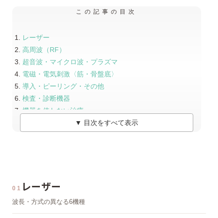
この記事の目次
レーザー
高周波（RF）
超音波・マイクロ波・プラズマ
電磁・電気刺激〈筋・骨盤底〉
導入・ピーリング・その他
検査・診断機器
機器を使わない治療
注入・スキンブースター
▼ 目次をすべて表示
処置・小手術
点滴・注射
毛髪再生
レーザー
01
波長・方式の異なる6機種