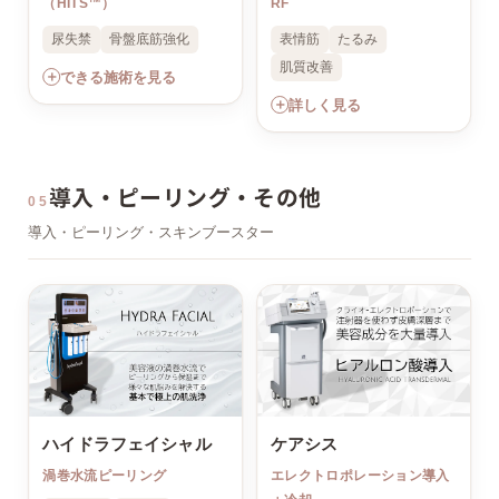
（HITS™）
RF
尿失禁
骨盤底筋強化
表情筋
たるみ
肌質改善
＋
できる施術を見る
＋
詳しく見る
導入・ピーリング・その他
05
導入・ピーリング・スキンブースター
ハイドラフェイシャル
ケアシス
渦巻水流ピーリング
エレクトロポレーション導入