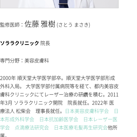
佐藤 雅樹
監修医師：
(さとう まさき)
ソララクリニック
院長
専門分野：美容皮膚科
2000年 順天堂大学医学部卒。順天堂大学医学部形成
外科入局。 大学医学部付属病院等を経て、都内美容皮
膚科クリニックにてレーザー治療の研鑽を積む。2011
年3月 ソララクリニック開院 院長就任。2022年 医
療法人 松柴会 理事長就任。
日本美容皮膚科学会
日
本形成外科学会
日本抗加齢医学会
日本レーザー医
学会
点滴療法研究会
日本医療毛髪再生研究会
他所
属。