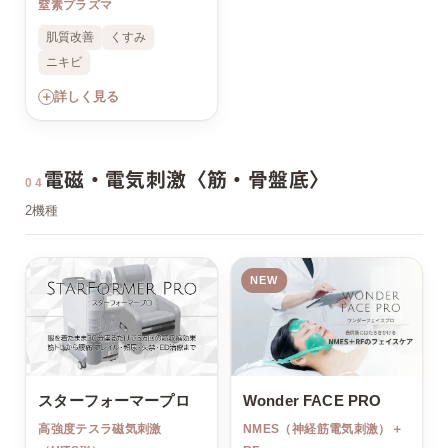
窒素プラズマ
肌質改善
くすみ
ニキビ
＋
詳しく見る
電磁・電気刺激〈筋・骨盤底〉
04
2機種
NEW
スターフォーマープロ
Wonder FACE PRO
高強度テスラ磁気刺激
NMES（神経筋電気刺激）＋