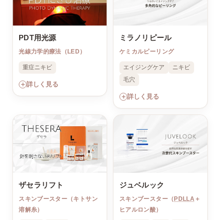
PDT用光源
ミラノリピール
光線力学的療法（LED）
ケミカルピーリング
重症ニキビ
エイジングケア
ニキビ
毛穴
＋
詳しく見る
＋
詳しく見る
ザセラリフト
ジュベルック
スキンブースター（キトサン
スキンブースター（
PDLLA
＋
溶解糸）
ヒアルロン酸）