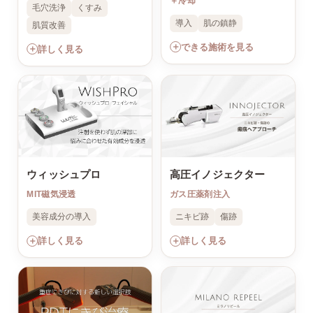
＋冷却
毛穴洗浄
くすみ
導入
肌の鎮静
肌質改善
＋
できる施術を見る
＋
詳しく見る
ウィッシュプロ
高圧イノジェクター
MIT磁気浸透
ガス圧薬剤注入
美容成分の導入
ニキビ跡
傷跡
＋
＋
詳しく見る
詳しく見る