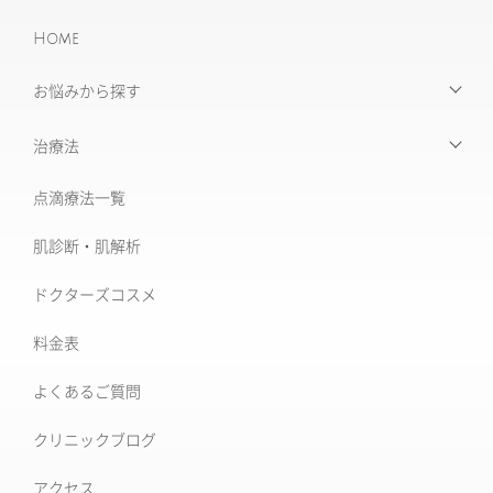
Home
お悩みから探す
【お悩みから探す】INDEX
治療法
たるみ治療
点滴療法一覧
治療機器・設備一覧
美肌治療・肌育
肌診断・肌解析
フォトナ6D/4D
シミ取り治療
ドクターズコスメ
ソフウェーブ
肝斑治療
料金表
XERF (ザーフ)
[仙台]そばかす治療
よくあるご質問
ワンダーフェイスプロ
後天性真皮メラノサイトーシス ADM
クリニックブログ
ルビーフラクショナル
いぼ
アクセス
肝斑改善集中プラン