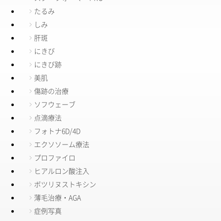
たるみ
しみ
肝斑
にきび
にきび跡
美肌
傷跡の治療
ソフウェーブ
点滴療法
フォトナ6D/4D
エクソソーム療法
プロファイロ
ヒアルロン酸注入
ボツリヌストキシン
薄毛治療・AGA
症例写真