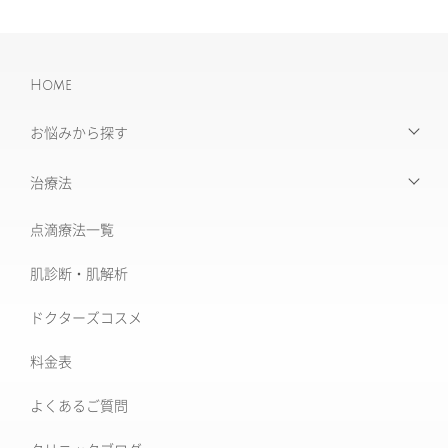
Home
お悩みから探す
【お悩みから探す】INDEX
治療法
たるみ治療
点滴療法一覧
治療機器・設備一覧
美肌治療・肌育
肌診断・肌解析
フォトナ6D/4D
シミ取り治療
ドクターズコスメ
ソフウェーブ
肝斑治療
料金表
XERF (ザーフ)
[仙台]そばかす治療
よくあるご質問
ワンダーフェイスプロ
後天性真皮メラノサイトーシス ADM