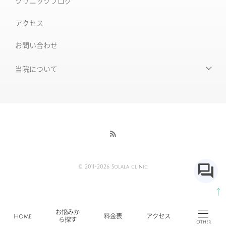
クリニックブログ
ルビーフラクショナル
いぼ
アクセス
肝斑改善集中プラン
お問い合わせ
HARG＋療法
ニキビ治療専門外来
ニキビ跡治療
当院について
当院について
毛穴の開き・黒ずみ
初めて受診される皆様へ
赤ら顔・毛細血管拡張症
当院の特徴
酒さ
酒さ様皮膚炎
医師紹介
© 2011-2026 Solala clinic.
採用情報
AGA薄毛治療
↑
各種ポリシー及び免責事項
傷跡の治療・修正
お悩みか
Home
料金表
アクセス
ら探す
Other
20歳未満の方へ