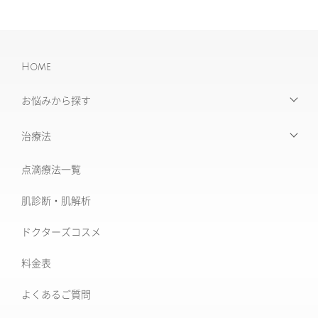
Home
お悩みから探す
【お悩みから探す】INDEX
治療法
たるみ治療
点滴療法一覧
治療機器・設備一覧
美肌治療・肌育
肌診断・肌解析
フォトナ6D/4D
シミ取り治療
ドクターズコスメ
ソフウェーブ
肝斑治療
料金表
XERF (ザーフ)
[仙台]そばかす治療
よくあるご質問
ワンダーフェイスプロ
後天性真皮メラノサイトーシス ADM