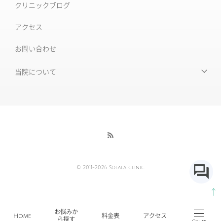
クリニックブログ
ルビーフラクショナル
いぼ
アクセス
肝斑改善集中プラン
お問い合わせ
HARG＋療法
ニキビ治療専門外来
ニキビ跡治療
当院について
当院について
毛穴の開き・黒ずみ
初めて受診される皆様へ
赤ら顔・毛細血管拡張症
当院の特徴
酒さ
酒さ様皮膚炎
医師紹介
© 2011-2026 Solala clinic.
採用情報
AGA薄毛治療
↑
各種ポリシー及び免責事項
傷跡の治療・修正
お悩みか
Home
料金表
アクセス
ら探す