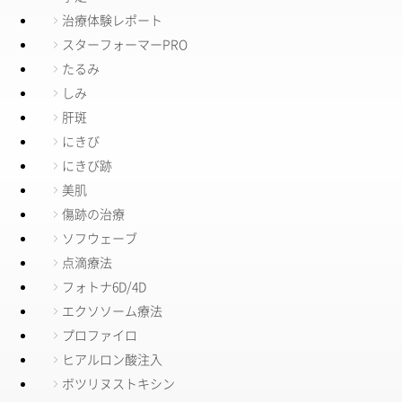
治療体験レポート
スターフォーマーPRO
たるみ
しみ
肝斑
にきび
にきび跡
美肌
傷跡の治療
ソフウェーブ
点滴療法
フォトナ6D/4D
エクソソーム療法
プロファイロ
ヒアルロン酸注入
ボツリヌストキシン