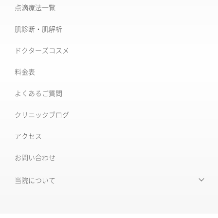
たるみ治療
点滴療法一覧
治療機器・設備一覧
美肌治療・肌育
肌診断・肌解析
フォトナ6D/4D
シミ取り治療
ドクターズコスメ
ソフウェーブ
肝斑治療
料金表
XERF (ザーフ)
[仙台]そばかす治療
よくあるご質問
ワンダーフェイスプロ
後天性真皮メラノサイトーシス ADM
クリニックブログ
ルビーフラクショナル
いぼ
アクセス
肝斑改善集中プラン
お問い合わせ
HARG＋療法
ニキビ治療専門外来
ニキビ跡治療
当院について
当院について
毛穴の開き・黒ずみ