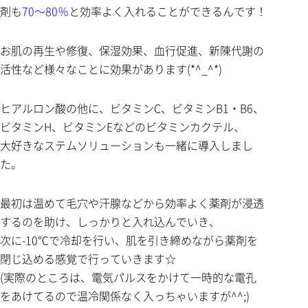
剤も
70～80％
と効率よく入れることができるんです！
お肌の再生や修復、保湿効果、血行促進、新陳代謝の
活性など様々なことに効果があります(*^_^*)
ヒアルロン酸の他に、ビタミンC、ビタミンB1・B6、
ビタミンH、ビタミンEなどのビタミンカクテル、
大好きなステムソリューションも一緒に導入しまし
た。
最初は温めて毛穴や汗腺などから効率よく薬剤が浸透
するのを助け、しっかりと入れ込んでいき、
次に-10℃で冷却を行い、肌を引き締めながら薬剤を
閉じ込める感覚で行っていきます☆
(実際のところは、電気パルスをかけて一時的な電孔
をあけてるので温冷関係なく入っちゃいますが^^;)