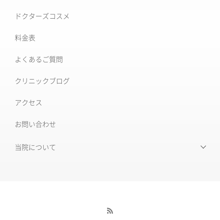
シミ取り治療
ドクターズコスメ
ソフウェーブ
肝斑治療
料金表
XERF (ザーフ)
[仙台]そばかす治療
よくあるご質問
ワンダーフェイスプロ
後天性真皮メラノサイトーシス ADM
クリニックブログ
ルビーフラクショナル
いぼ
アクセス
肝斑改善集中プラン
お問い合わせ
HARG＋療法
ニキビ治療専門外来
ニキビ跡治療
当院について
当院について
毛穴の開き・黒ずみ
初めて受診される皆様へ
赤ら顔・毛細血管拡張症
当院の特徴
酒さ