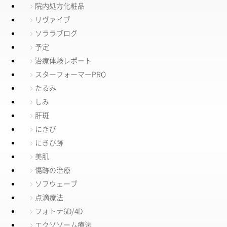
院内処方化粧品
リヴァイブ
ソララブログ
予定
治療体験レポート
スターフォーマーPRO
たるみ
しみ
肝斑
にきび
にきび跡
美肌
傷跡の治療
ソフウェーブ
点滴療法
フォトナ6D/4D
エクソソーム療法