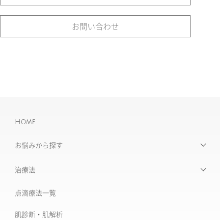
お問い合わせ
Home
お悩みから探す
【お悩みから探す】INDEX
治療法
たるみ治療
点滴療法一覧
治療機器・設備一覧
美肌治療・肌育
肌診断・肌解析
フォトナ6D/4D