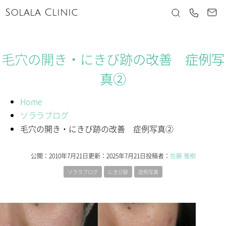
Solala Clinic
毛穴の開き・にきび跡の改善 症例写
真②
Home
ソララブログ
毛穴の開き・にきび跡の改善 症例写真②
公開：
2010年7月21日
更新：
2025年7月21日
投稿者：
佐藤 雅樹
ソララブログ
にきび跡
症例写真