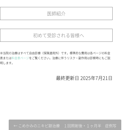
医師紹介
初めて受診される皆様へ
※当院の治療はすべて自由診療（保険適用外）です。標準的な費用は各ページの料金
表または
料金表ページ
をご覧ください。治療に伴うリスク・副作用は診察時にもご説
明します。
最終更新日
2025年7月21日
← こめかみのニキビ跡治療 １回照射後・１ヶ月半 症例写