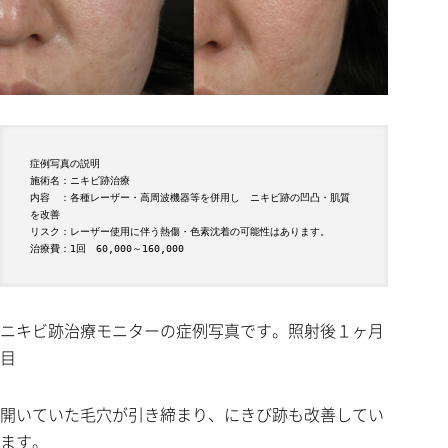
症例写真の説明

施術名：ニキビ跡治療

内容　：各種レーザー・高周波機器等を併用し　ニキビ跡の凹凸・肌質
を改善

リスク：レーザー使用に伴う熱傷・色素沈着の可能性はあります。

ニキビ跡治療モニターの症例写真です。照射後１ヶ月
目
開いていた毛穴が引き締まり、にきび跡も改善してい
ます。