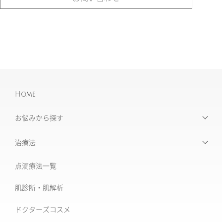
Home
お悩みから探す
【お悩みから探す】INDEX
治療法
たるみ治療
点滴療法一覧
治療機器・設備一覧
美肌治療・肌育
肌診断・肌解析
フォトナ6D/4D
シミ取り治療
ドクターズコスメ
ソフウェーブ