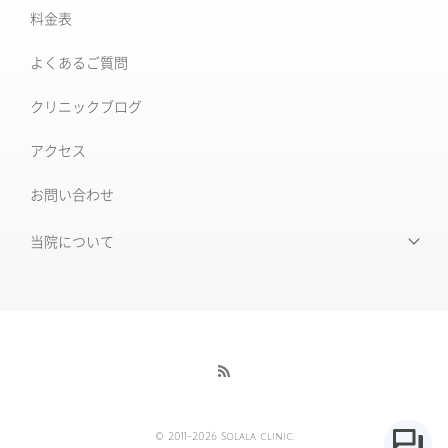
肝斑治療
料金表
XERF (ザーフ)
[仙台]そばかす治療
よくあるご質問
ワンダーフェイスプロ
後天性真皮メラノサイトーシス ADM
クリニックブログ
ルビーフラクショナル
いぼ
アクセス
肝斑改善集中プラン
お問い合わせ
HARG＋療法
ニキビ治療専門外来
ニキビ跡治療
当院について
当院について
毛穴の開き・黒ずみ
初めて受診される皆様へ
赤ら顔・毛細血管拡張症
当院の特徴
酒さ
酒さ様皮膚炎
医師紹介
© 2011-2026 Solala clinic.