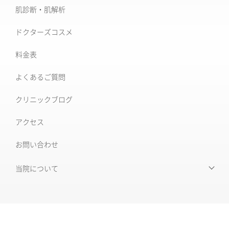
美肌治療・肌育
肌診断・肌解析
フォトナ6D/4D
シミ取り治療
ドクターズコスメ
ソフウェーブ
肝斑治療
料金表
XERF (ザーフ)
[仙台]そばかす治療
よくあるご質問
ワンダーフェイスプロ
後天性真皮メラノサイトーシス ADM
クリニックブログ
ルビーフラクショナル
いぼ
アクセス
肝斑改善集中プラン
お問い合わせ
HARG＋療法
ニキビ治療専門外来
ニキビ跡治療
当院について
当院について
毛穴の開き・黒ずみ
初めて受診される皆様へ
赤ら顔・毛細血管拡張症