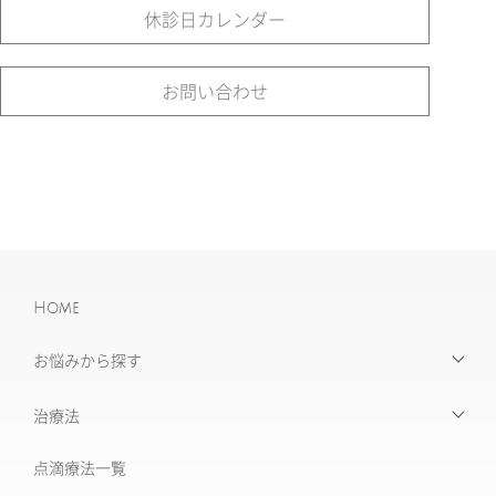
休診日カレンダー
お問い合わせ
Home
お悩みから探す
【お悩みから探す】INDEX
治療法
たるみ治療
点滴療法一覧
治療機器・設備一覧