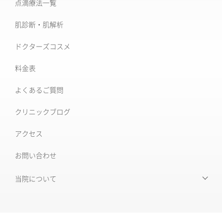
点滴療法一覧
治療機器・設備一覧
美肌治療・肌育
肌診断・肌解析
フォトナ6D/4D
シミ取り治療
ドクターズコスメ
ソフウェーブ
肝斑治療
料金表
XERF (ザーフ)
[仙台]そばかす治療
よくあるご質問
ワンダーフェイスプロ
後天性真皮メラノサイトーシス ADM
クリニックブログ
ルビーフラクショナル
いぼ
アクセス
肝斑改善集中プラン
お問い合わせ
HARG＋療法
ニキビ治療専門外来
ニキビ跡治療
当院について
当院について
毛穴の開き・黒ずみ