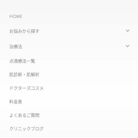
Home
お悩みから探す
【お悩みから探す】INDEX
治療法
たるみ治療
点滴療法一覧
治療機器・設備一覧
美肌治療・肌育
肌診断・肌解析
フォトナ6D/4D
シミ取り治療
ドクターズコスメ
ソフウェーブ
肝斑治療
料金表
XERF (ザーフ)
[仙台]そばかす治療
よくあるご質問
ワンダーフェイスプロ
後天性真皮メラノサイトーシス ADM
クリニックブログ
ルビーフラクショナル
いぼ