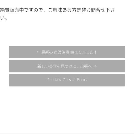
絶賛販売中ですので、ご興味ある方是非お問合せ下さ
い。
← 最新の 点滴治療 始まりました！
新しい美容を見つけに、出張へ →
Solala Clinic Blog