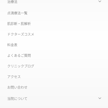
【お悩みから探す】INDEX
治療法
たるみ治療
点滴療法一覧
治療機器・設備一覧
美肌治療・肌育
肌診断・肌解析
フォトナ6D/4D
シミ取り治療
ドクターズコスメ
ソフウェーブ
肝斑治療
料金表
XERF (ザーフ)
[仙台]そばかす治療
よくあるご質問
ワンダーフェイスプロ
後天性真皮メラノサイトーシス ADM
クリニックブログ
ルビーフラクショナル
いぼ
アクセス
肝斑改善集中プラン
お問い合わせ
HARG＋療法
ニキビ治療専門外来
ニキビ跡治療
当院について