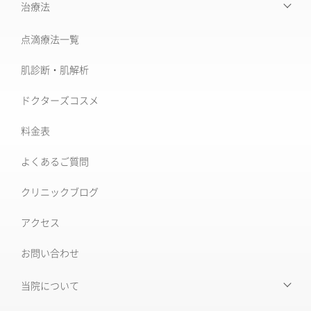
【お悩みから探す】INDEX
治療法
たるみ治療
点滴療法一覧
治療機器・設備一覧
美肌治療・肌育
肌診断・肌解析
フォトナ6D/4D
シミ取り治療
ドクターズコスメ
ソフウェーブ
肝斑治療
料金表
XERF (ザーフ)
[仙台]そばかす治療
よくあるご質問
ワンダーフェイスプロ
後天性真皮メラノサイトーシス ADM
クリニックブログ
ルビーフラクショナル
いぼ
アクセス
肝斑改善集中プラン
お問い合わせ
HARG＋療法
ニキビ治療専門外来
ニキビ跡治療
当院について