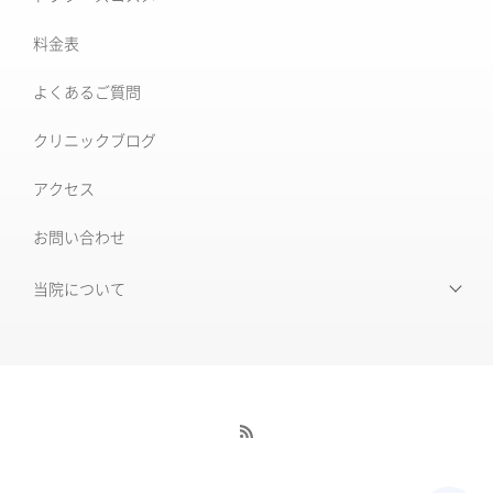
肝斑治療
料金表
XERF (ザーフ)
[仙台]そばかす治療
よくあるご質問
ワンダーフェイスプロ
後天性真皮メラノサイトーシス ADM
クリニックブログ
ルビーフラクショナル
いぼ
アクセス
肝斑改善集中プラン
お問い合わせ
HARG＋療法
ニキビ治療専門外来
ニキビ跡治療
当院について
当院について
毛穴の開き・黒ずみ
初めて受診される皆様へ
赤ら顔・毛細血管拡張症
当院の特徴
酒さ
酒さ様皮膚炎
医師紹介