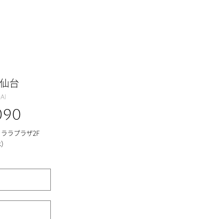
 仙台
ai
090
ソララプラザ2F
休）
ス
ー