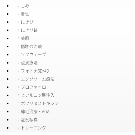
しみ
肝斑
にきび
にきび跡
美肌
傷跡の治療
ソフウェーブ
点滴療法
フォトナ6D/4D
エクソソーム療法
プロファイロ
ヒアルロン酸注入
ボツリヌストキシン
薄毛治療・AGA
症例写真
トレーニング