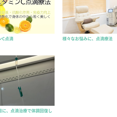
ンC点滴
様々なお悩みに、点滴療法
目に、点滴治療で体調回復し