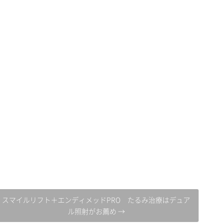
スマイルリフト＋エンディメッドPRO たるみ治療はデュア
ル照射がお薦め →