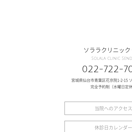
ソララクリニック
Solala clinic Send
022-722-7
宮城県仙台市青葉区花京院1-2-15 
完全予約制（水曜日定
当院へのアクセ
休診日カレンダ