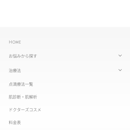
Home
お悩みから探す
【お悩みから探す】INDEX
治療法
たるみ治療
点滴療法一覧
治療機器・設備一覧
美肌治療・肌育
肌診断・肌解析
フォトナ6D/4D
シミ取り治療
ドクターズコスメ
ソフウェーブ
肝斑治療
料金表
XERF (ザーフ)