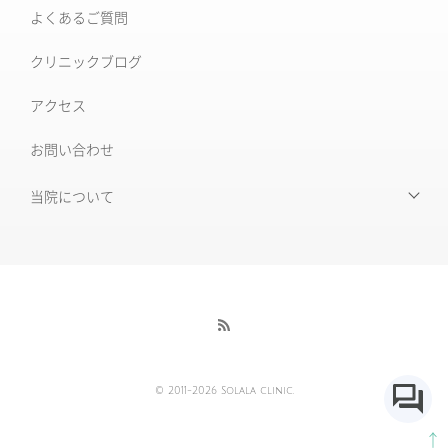
[仙台]そばかす治療
よくあるご質問
ワンダーフェイスプロ
後天性真皮メラノサイトーシス ADM
クリニックブログ
ルビーフラクショナル
いぼ
アクセス
肝斑改善集中プラン
お問い合わせ
HARG＋療法
ニキビ治療専門外来
ニキビ跡治療
当院について
当院について
毛穴の開き・黒ずみ
初めて受診される皆様へ
赤ら顔・毛細血管拡張症
当院の特徴
酒さ
酒さ様皮膚炎
医師紹介
© 2011-2026 Solala clinic.
採用情報
AGA薄毛治療
↑