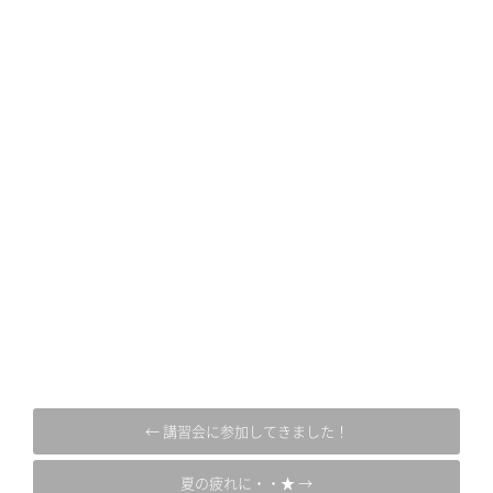
← 講習会に参加してきました！
夏の疲れに・・★ →