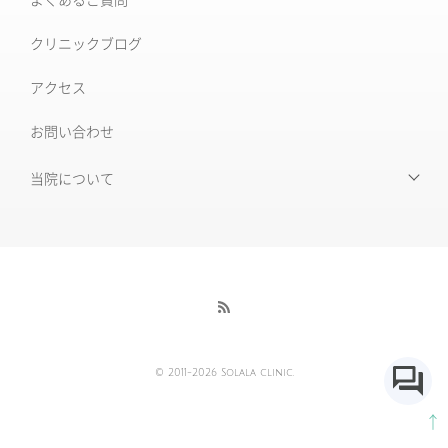
後天性真皮メラノサイトーシス ADM
クリニックブログ
ルビーフラクショナル
いぼ
アクセス
肝斑改善集中プラン
お問い合わせ
HARG＋療法
ニキビ治療専門外来
ニキビ跡治療
当院について
当院について
毛穴の開き・黒ずみ
初めて受診される皆様へ
赤ら顔・毛細血管拡張症
当院の特徴
酒さ
酒さ様皮膚炎
医師紹介
© 2011-2026 Solala clinic.
採用情報
AGA薄毛治療
↑
各種ポリシー及び免責事項