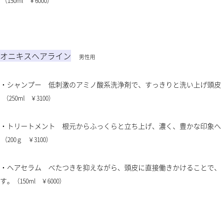
（150ml ￥6000）
オニキスヘアライン
男性用
・シャンプー 低刺激のアミノ酸系洗浄剤で、すっきりと洗い
（250ml ￥3100）
・トリートメント 根元からふっくらと立ち上げ、濃く、豊
（200ｇ ￥3100）
・ヘアセラム べたつきを抑えながら、頭皮に直接働きかけることで、
す。
（150ml ￥6000）