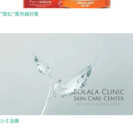
”飲む”紫外線対策
シミ治療