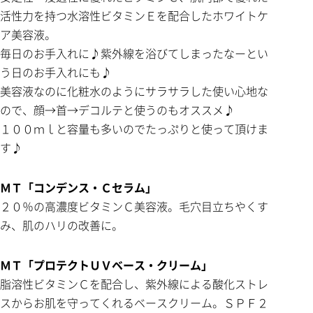
活性力を持つ水溶性ビタミンＥを配合したホワイトケ
ア美容液。
毎日のお手入れに♪紫外線を浴びてしまったなーとい
う日のお手入れにも♪
美容液なのに化粧水のようにサラサラした使い心地な
ので、顔→首→デコルテと使うのもオススメ♪
１００ｍｌと容量も多いのでたっぷりと使って頂けま
す♪
ＭＴ「コンデンス・Ｃセラム」
２０％の高濃度ビタミンＣ美容液。毛穴目立ちやくす
み、肌のハリの改善に。
ＭＴ「プロテクトＵＶベース・クリーム」
脂溶性ビタミンＣを配合し、紫外線による酸化ストレ
スからお肌を守ってくれるベースクリーム。ＳＰＦ２