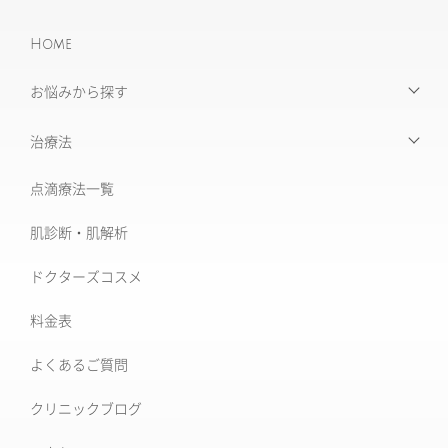
Home
お悩みから探す
【お悩みから探す】INDEX
治療法
たるみ治療
点滴療法一覧
治療機器・設備一覧
美肌治療・肌育
肌診断・肌解析
フォトナ6D/4D
シミ取り治療
ドクターズコスメ
ソフウェーブ
肝斑治療
料金表
XERF (ザーフ)
[仙台]そばかす治療
よくあるご質問
ワンダーフェイスプロ
後天性真皮メラノサイトーシス ADM
クリニックブログ
ルビーフラクショナル
いぼ