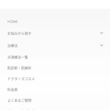
Home
お悩みから探す
【お悩みから探す】INDEX
治療法
たるみ治療
点滴療法一覧
治療機器・設備一覧
美肌治療・肌育
肌診断・肌解析
フォトナ6D/4D
シミ取り治療
ドクターズコスメ
ソフウェーブ
肝斑治療
料金表
XERF (ザーフ)
[仙台]そばかす治療
よくあるご質問
ワンダーフェイスプロ
後天性真皮メラノサイトーシス ADM