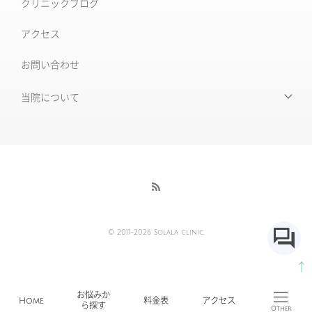
クリニックブログ
ルビーフラクショナル
いぼ
アクセス
肝斑改善集中プラン
お問い合わせ
HARG＋療法
ニキビ治療専門外来
ニキビ跡治療
当院について
当院について
毛穴の開き・黒ずみ
初めて受診される皆様へ
赤ら顔・毛細血管拡張症
当院の特徴
酒さ
酒さ様皮膚炎
医師紹介
© 2011-2026 Solala clinic.
採用情報
AGA薄毛治療
↑
各種ポリシー及び免責事項
傷跡の治療・修正
お悩みか
Home
料金表
アクセス
ら探す
Other