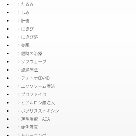
たるみ
しみ
肝斑
にきび
にきび跡
美肌
傷跡の治療
ソフウェーブ
点滴療法
フォトナ6D/4D
エクソソーム療法
プロファイロ
ヒアルロン酸注入
ボツリヌストキシン
薄毛治療・AGA
症例写真
トレーニング