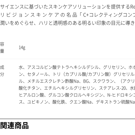
サイエンスに基づいたスキンケアソリューションを提供するRevisi
リ ビ ジ ョ ン ス キ ン ケ ア の 名 品「 C+コレクティン
潤いをめぐらせ、ハリと透明感のある明るい印象の目元に導き
容
14g
量
成
水、アスコルビン酸テトラへキシルデシル、グリセリン、ホホ
分
ン、セタノール、トリ（カプリル酸/カプリン酸）グリセリ
ル、メチルエスクレチン酢酸Na、BG、スクワラン、（アクリレ
酸化チタン、エチルヘキシルグリセリン、ステアレス-20、
ヒアルロン酸、グルコン酸クロルヘキシジン、N-ヒドロキシ
ス、ユビキノン、酸化鉄、クエン酸Na、デキストラン硫酸Na
関連商品