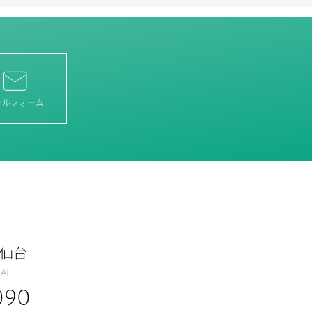
ールフォーム
 仙台
ai
090