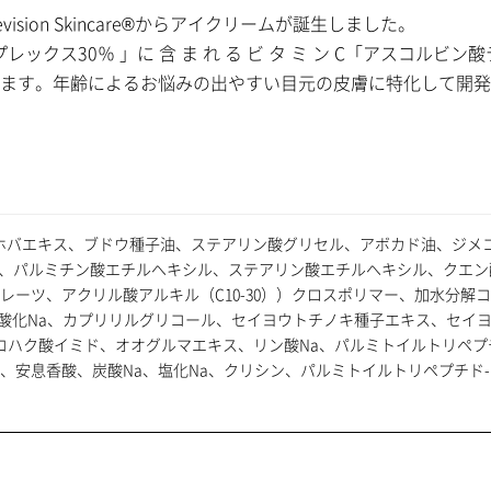
on Skincare®からアイクリームが誕生しました。
グコンプレックス30％ 」に 含 ま れ る ビ タ ミ ン C「アス
ます。年齢によるお悩みの出やすい目元の皮膚に特化して開発
バエキス、ブドウ種子油、ステアリン酸グリセル、アボカド油、ジメコン
ル、パルミチン酸エチルへキシル、ステアリン酸エチルへキシル、クエ
ーツ、アクリル酸アルキル（C10-30））クロスポリマー、加水分解コメ
水酸化Na、カプリリルグリコール、セイヨウトチノキ種子エキス、セイ
コハク酸イミド、オオグルマエキス、リン酸Na、パルミトイルトリペプチ
、安息香酸、炭酸Na、塩化Na、クリシン、パルミトイルトリペプチド-