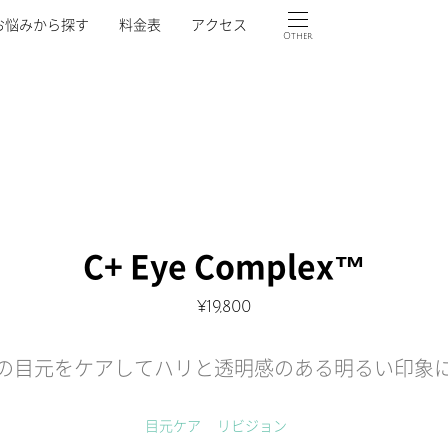
お悩みから探す
料金表
アクセス
Other
C+ Eye Complex™
¥
19,800
の目元をケアしてハリと透明感のある明るい印象
目元ケア
リビジョン