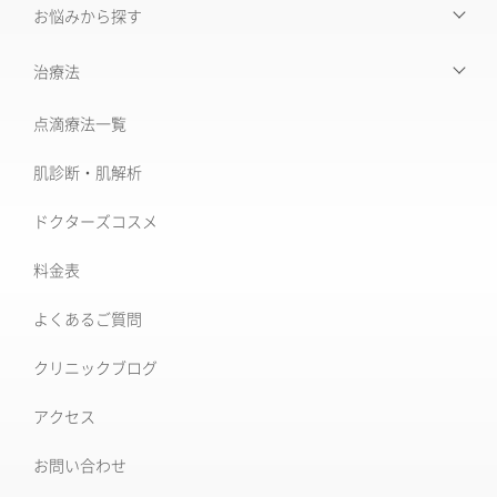
お悩みから探す
【お悩みから探す】INDEX
治療法
たるみ治療
点滴療法一覧
治療機器・設備一覧
美肌治療・肌育
肌診断・肌解析
フォトナ6D/4D
シミ取り治療
ドクターズコスメ
ソフウェーブ
肝斑治療
料金表
XERF (ザーフ)
[仙台]そばかす治療
よくあるご質問
ワンダーフェイスプロ
後天性真皮メラノサイトーシス ADM
クリニックブログ
ルビーフラクショナル
いぼ
アクセス
肝斑改善集中プラン
お問い合わせ
HARG＋療法
ニキビ治療専門外来