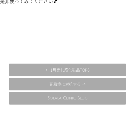
是非使ってみてください🎵
← 1月売れ筋化粧品TOP6
花粉症に対抗する →
Solala Clinic Blog