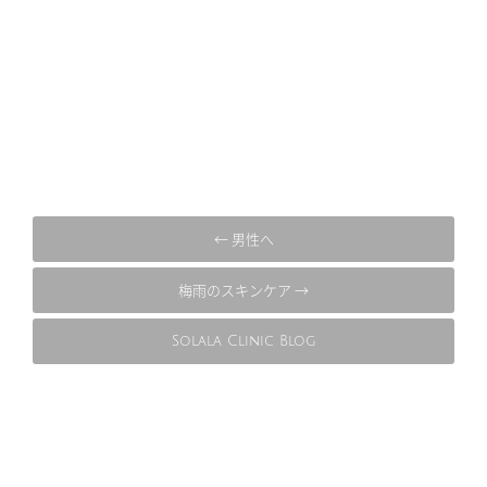
← 男性へ
梅雨のスキンケア →
Solala Clinic Blog