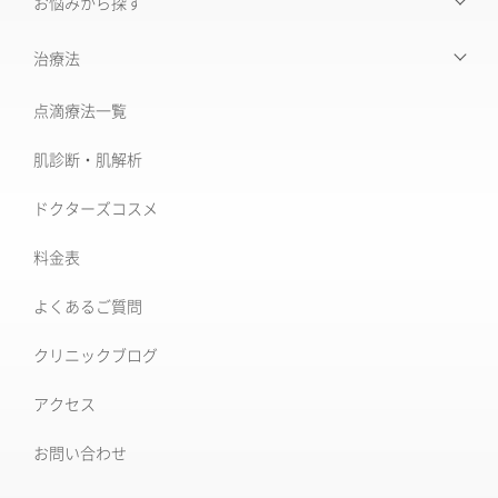
お悩みから探す
【お悩みから探す】INDEX
治療法
たるみ治療
点滴療法一覧
治療機器・設備一覧
美肌治療・肌育
肌診断・肌解析
フォトナ6D/4D
シミ取り治療
ドクターズコスメ
ソフウェーブ
肝斑治療
料金表
XERF (ザーフ)
[仙台]そばかす治療
よくあるご質問
ワンダーフェイスプロ
後天性真皮メラノサイトーシス ADM
クリニックブログ
ルビーフラクショナル
いぼ
アクセス
肝斑改善集中プラン
お問い合わせ
HARG＋療法
ニキビ治療専門外来
ニキビ跡治療