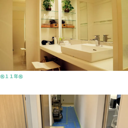
㊗１１年㊗