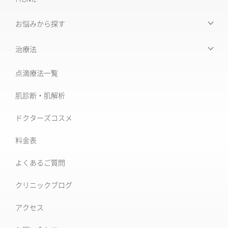
お悩みから探す
【お悩みから探す】INDEX
治療法
たるみ治療
点滴療法一覧
治療機器・設備一覧
美肌治療・肌育
肌診断・肌解析
フォトナ6D/4D
シミ取り治療
ドクターズコスメ
ソフウェーブ
肝斑治療
料金表
XERF (ザーフ)
[仙台]そばかす治療
よくあるご質問
ワンダーフェイスプロ
後天性真皮メラノサイトーシス ADM
クリニックブログ
ルビーフラクショナル
いぼ
アクセス
肝斑改善集中プラン