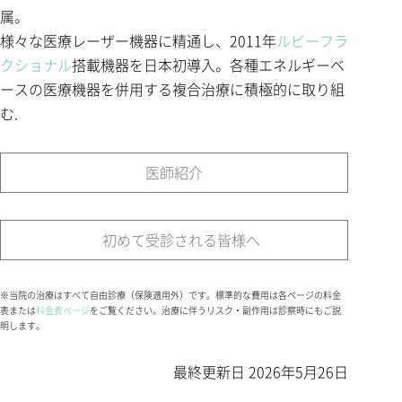
属。
様々な医療レーザー機器に精通し、2011年
ルビーフラ
クショナル
搭載機器を日本初導入。各種エネルギーベ
ースの医療機器を併用する複合治療に積極的に取り組
む.
医師紹介
初めて受診される皆様へ
※当院の治療はすべて自由診療（保険適用外）です。標準的な費用は各ページの料金
表または
料金表ページ
をご覧ください。治療に伴うリスク・副作用は診察時にもご説
明します。
最終更新日
2026年5月26日