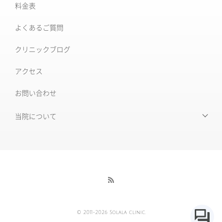
料金表
XERF (ザーフ)
[仙台]そばかす治療
よくあるご質問
ワンダーフェイスプロ
後天性真皮メラノサイトーシス ADM
クリニックブログ
ルビーフラクショナル
いぼ
アクセス
肝斑改善集中プラン
お問い合わせ
HARG＋療法
ニキビ治療専門外来
ニキビ跡治療
当院について
当院について
毛穴の開き・黒ずみ
初めて受診される皆様へ
赤ら顔・毛細血管拡張症
当院の特徴
酒さ
酒さ様皮膚炎
医師紹介
© 2011-2026 Solala clinic.