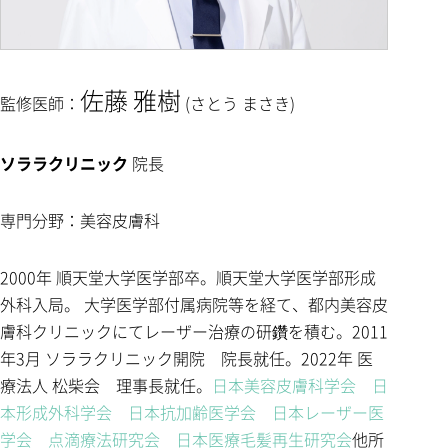
佐藤 雅樹
監修医師：
(さとう まさき)
ソララクリニック
院長
専門分野：美容皮膚科
2000年 順天堂大学医学部卒。順天堂大学医学部形成
外科入局。 大学医学部付属病院等を経て、都内美容皮
膚科クリニックにてレーザー治療の研鑽を積む。2011
年3月 ソララクリニック開院 院長就任。2022年 医
療法人 松柴会 理事長就任。
日本美容皮膚科学会
日
本形成外科学会
日本抗加齢医学会
日本レーザー医
学会
点滴療法研究会
日本医療毛髪再生研究会
他所