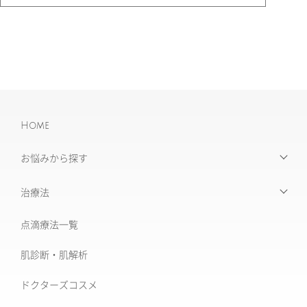
Home
お悩みから探す
【お悩みから探す】INDEX
治療法
たるみ治療
点滴療法一覧
治療機器・設備一覧
美肌治療・肌育
肌診断・肌解析
フォトナ6D/4D
シミ取り治療
ドクターズコスメ
ソフウェーブ
肝斑治療