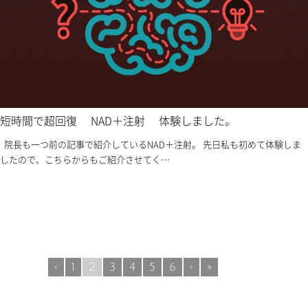
短時間で超回復 NAD＋注射 体験しました。
院長も一つ前の記事で紹介しているNAD＋注射。 先日私も初めて体験しま
したので、こちらからもご紹介させてく…
‹
1
2
3
4
5
6
›
»