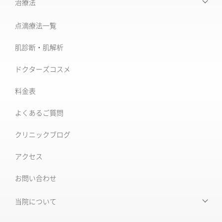
【お悩みから探す】INDEX
治療法
たるみ治療
点滴療法一覧
治療機器・設備一覧
美肌治療・肌育
肌診断・肌解析
フォトナ6D/4D
シミ取り治療
ドクターズコスメ
ソフウェーブ
肝斑治療
料金表
XERF (ザーフ)
[仙台]そばかす治療
よくあるご質問
ワンダーフェイスプロ
後天性真皮メラノサイトーシス ADM
クリニックブログ
ルビーフラクショナル
いぼ
アクセス
肝斑改善集中プラン
お問い合わせ
HARG＋療法
ニキビ治療専門外来
ニキビ跡治療
当院について