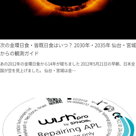
次の金環日食・皆既日食はいつ？ 2030年・2035年 仙台・宮城
からの観測ガイド
あの2012年の金環日食から14年が経ちました 2012年5月21日の早朝、日本全
国が空を見上げました。 仙台・宮城は金…