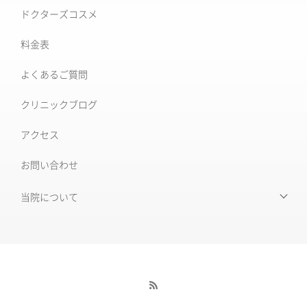
シミ取り治療
ドクターズコスメ
ソフウェーブ
肝斑治療
料金表
XERF (ザーフ)
[仙台]そばかす治療
よくあるご質問
ワンダーフェイスプロ
後天性真皮メラノサイトーシス ADM
クリニックブログ
ルビーフラクショナル
いぼ
アクセス
肝斑改善集中プラン
お問い合わせ
HARG＋療法
ニキビ治療専門外来
ニキビ跡治療
当院について
当院について
毛穴の開き・黒ずみ
初めて受診される皆様へ
赤ら顔・毛細血管拡張症
当院の特徴
酒さ