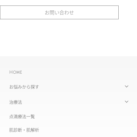
お問い合わせ
Home
お悩みから探す
【お悩みから探す】INDEX
治療法
たるみ治療
点滴療法一覧
治療機器・設備一覧
美肌治療・肌育
肌診断・肌解析
フォトナ6D/4D