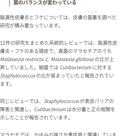
菌のバランスが変わっている
きんそう
脂漏性皮膚炎とフケについては、皮膚の
菌叢
を調べた
研究が積み重なっています。
12件の研究をまとめた系統的レビューでは、脂漏性皮
膚炎・フケのある頭皮で、真菌のマラセチアのうち
Malassezia restricta
と
Malassezia globosa
の比が上
昇していました。細菌では
Cutibacterium
に対する
Staphylococcus
の比が高まっていたと報告されてい
ます。
同じレビューでは、
Staphylococcus
が表皮バリアの
障害と関連し、
Cutibacterium
は水分量と正の相関を
示したことが報告されています。
マラセチアは、かゆみの強さや重症度と関連していま