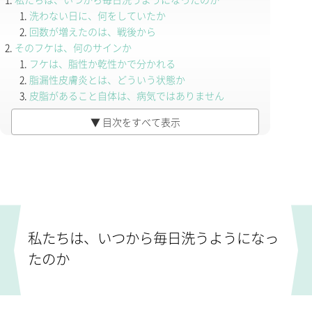
洗わない日に、何をしていたか
回数が増えたのは、戦後から
そのフケは、何のサインか
フケは、脂性か乾性かで分かれる
脂漏性皮膚炎とは、どういう状態か
皮脂があること自体は、病気ではありません
そのほかに考えられるもの
▼ 目次をすべて表示
皮脂は「落とすほど良い」ものではありません
なぜ、この通説が生まれたのか
洗髪で抜ける毛について
皮脂は、溜まり続けるものではない
そもそも頭皮は、顔の皮膚とかなり違う
脂肪酸には、両方の面がある
取りすぎると、かえって詰まる
私たちは、いつから毎日洗うようになっ
だから、洗い方はこうなります
まず、お湯の温度の話から
たのか
調整するのは「回数」ではなく「1回あたりの強さ」
具体的にできること
洗い方の手順