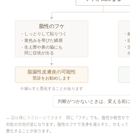
脂性のフケ
・しっとりして貼りつく
・細か
・黄色みを帯びた鱗屑
・頭皮
・生え際や鼻の脇にも
・洗っ
同じ症状が出る
かゆ
脂漏性皮膚炎の可能性
洗
受診をお勧めします
※減らすと悪化することがあります
判断がつかないときは、変える前にご
同じ「フケ」でも、脂性か乾性かで
対処の方向が逆になります。脂性のフケで洗浄を減らすと、かえって
悪化することがあります。