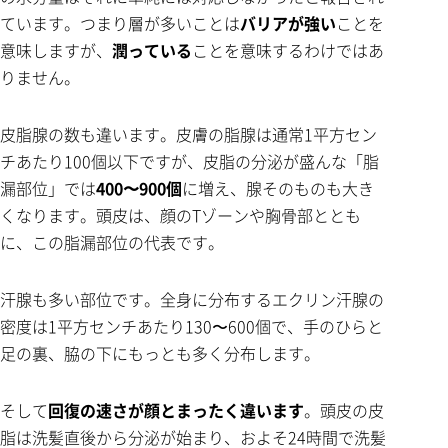
ています。つまり層が多いことは
バリアが強い
ことを
意味しますが、
潤っている
ことを意味するわけではあ
りません。
皮脂腺の数も違います。皮膚の脂腺は通常1平方セン
チあたり100個以下ですが、皮脂の分泌が盛んな「脂
漏部位」では
400〜900個
に増え、腺そのものも大き
くなります。頭皮は、顔のTゾーンや胸骨部ととも
に、この脂漏部位の代表です。
汗腺も多い部位です。全身に分布するエクリン汗腺の
密度は1平方センチあたり130〜600個で、手のひらと
足の裏、脇の下にもっとも多く分布します。
そして
回復の速さが顔とまったく違います
。頭皮の皮
脂は洗髪直後から分泌が始まり、およそ24時間で洗髪