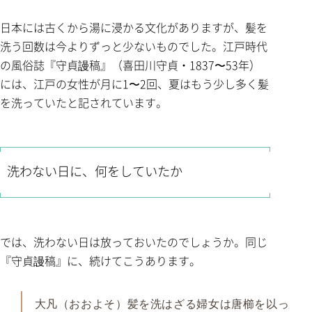
症状によって、方向が変わります
鏡で見るポイントと、受診を考える目安
日本には古くから湯に浸かる文化がありますが、髪を
頭皮を、実際に見てみてください
洗う回数は今よりずっと少ないものでした。江戸時代
黄色信号のサイン
の風俗誌『守貞謾稿』（喜田川守貞・1837〜53年）
受診をお勧めする場合
には、江戸の女性が月に1〜2回、夏はもう少し多く髪
よくある質問（FAQ）
を洗っていたと記されています。
参考文献
洗わない日に、何をしていたか
では、洗わない日は放っておいたのでしょうか。同じ
『守貞謾稿』に、続けてこうあります。
大凡（おおよそ）髪を洗はざる婦女は唐櫛を以っ