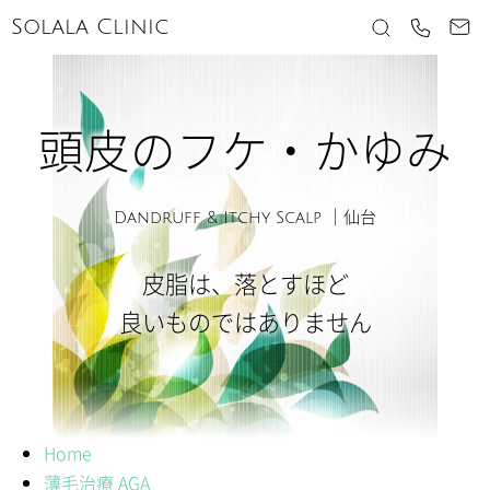
Solala Clinic
頭皮のフケ・かゆみ
Dandruff & Itchy Scalp ｜仙台
皮脂は、落とすほど
良いものではありません
Home
薄毛治療 AGA