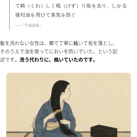
て精（くわ）しく梳（けず）り垢を去り、しかる
後匂油を用ひて臭気を防ぐ
──『守貞謾稿』
髪を洗わない女性は、櫛で丁寧に梳いて垢を落とし、
そのうえで油を使ってにおいを防いでいた、という記
述です。
洗う代わりに、梳いていたのです。