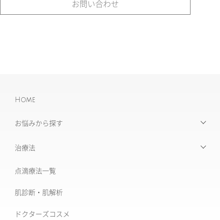
お問い合わせ
Home
お悩みから探す
【お悩みから探す】INDEX
治療法
たるみ治療
点滴療法一覧
治療機器・設備一覧
美肌治療・肌育
肌診断・肌解析
フォトナ6D/4D
シミ取り治療
ドクターズコスメ
ソフウェーブ