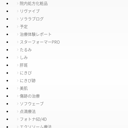
院内処方化粧品
リヴァイブ
ソララブログ
予定
治療体験レポート
スターフォーマーPRO
たるみ
しみ
肝斑
にきび
にきび跡
美肌
傷跡の治療
ソフウェーブ
点滴療法
フォトナ6D/4D
エクソソーム療法