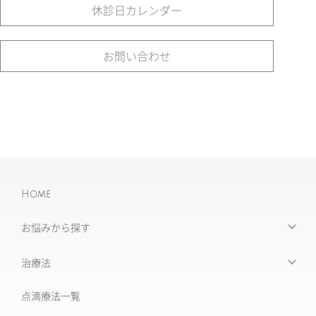
休診日カレンダー
お問い合わせ
Home
お悩みから探す
【お悩みから探す】INDEX
治療法
たるみ治療
点滴療法一覧
治療機器・設備一覧