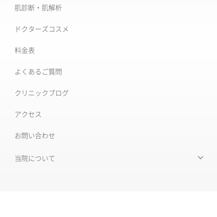
美肌治療・肌育
肌診断・肌解析
フォトナ6D/4D
シミ取り治療
ドクターズコスメ
ソフウェーブ
肝斑治療
料金表
XERF (ザーフ)
[仙台]そばかす治療
よくあるご質問
ワンダーフェイスプロ
後天性真皮メラノサイトーシス ADM
クリニックブログ
ルビーフラクショナル
いぼ
アクセス
肝斑改善集中プラン
お問い合わせ
HARG＋療法
ニキビ治療専門外来
ニキビ跡治療
当院について
当院について
毛穴の開き・黒ずみ
初めて受診される皆様へ
赤ら顔・毛細血管拡張症