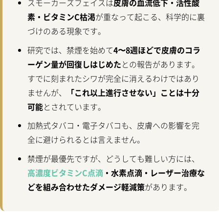
スモーカーズフェイスは
皮膚の血流低下・活性酸
素・ビタミンC枯渇
が重なって起こる、科学的に裏
づけのある現象です。
研究では、禁煙を始めて
4〜8週ほどで皮膚のコラ
ーゲン量が回復しはじめた
との報告があります。
すでに刻まれたシワが完全に消えるわけではあり
ませんが、
「これ以上進行させない」ことは十分
可能
とされています。
加熱式タバコ・電子タバコも、皮膚への影響を完
全に避けられるとは言えません。
禁煙が最優先ですが、どうしても難しい方には、
高濃度ビタミンC点滴
・水素点滴・レーザー治療な
どを組み合わせたダメージ軽減策
があります。