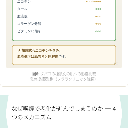
ニコチン
●○○〜●●●
タール
○○○
血流低下
●○○
コラーゲン分解
●○○
ビタミンC消費
○○○
📌 加熱式もニコチンを含み、
血流低下は紙巻きと同程度
です。
SC
図6:
タバコの種類別の肌への影響比較
監修:佐藤雅樹（ソララクリニック院長）
なぜ喫煙で老化が進んでしまうのか ─ 4
つのメカニズム