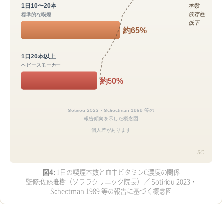
1日10〜20本
本数
依存性
標準的な喫煙
低下
約65%
1日20本以上
ヘビースモーカー
約50%
Sotiriou 2023・Schectman 1989 等の
報告傾向を示した概念図
個人差があります
SC
図4:
1日の喫煙本数と血中ビタミンC濃度の関係
監修:佐藤雅樹（ソララクリニック院長）／ Sotiriou 2023・
Schectman 1989 等の報告に基づく概念図