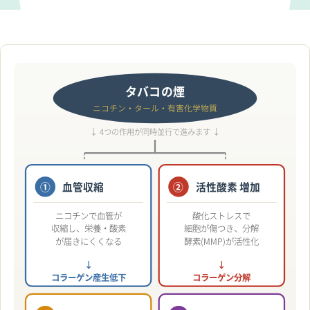
タバコの煙
ニコチン・タール・有害化学物質
↓ 4つの作用が同時並行で進みます ↓
①
血管収縮
②
活性酸素 増加
ニコチンで血管が
酸化ストレスで
収縮し、栄養・酸素
細胞が傷つき、分解
が届きにくくなる
酵素(MMP)が活性化
↓
↓
コラーゲン産生低下
コラーゲン分解