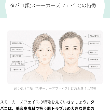
戻せる可能性が高いもの
タバコ顔(スモーカーズフェイス)の特徴
戻しにくいもの
イタリアの研究:禁煙で肌年齢が13歳若返った例も
スモーカーズフェイスを治すために ─ 4つの対策
対策1:禁煙すること
対策2:ビタミンCの集中補給(高濃度ビタミンC点滴療法)
対策3:水素点滴で悪玉活性酸素を抑える
対策4:スキンケア・美容医療で肌をメンテナンスする
よくあるご質問
まとめ ─ 喫煙と肌老化の関係
参考資料・エビデンス
図：タバコ顔（スモーカーズフェイス）に現れる主な特徴
スモーカーズフェイスの特徴を見ていきましょう。
タ
バコは、美容皮膚科で扱う肌トラブルの大きな要素の