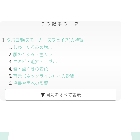
この記事の目次
タバコ顔(スモーカーズフェイス)の特徴
しわ・たるみの増加
肌のくすみ・色ムラ
ニキビ・毛穴トラブル
唇・歯ぐきの変色
首元（ネックライン）への影響
毛髪や声への影響
加熱式タバコ・電子タバコはどうなのか
▼ 目次をすべて表示
なぜ喫煙で老化が進んでしまうのか ─ 4つのメカニズム
① 血管収縮による血行不良
② 大量の活性酸素がコラーゲンを分解する
③ ビタミンCが大量に消費される
④ ホルモン・免疫への影響
禁煙で戻せるもの・戻せないもの