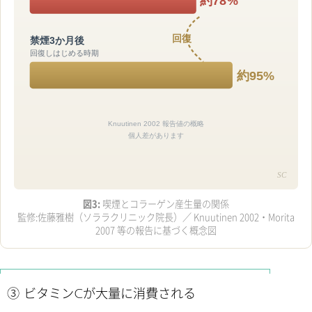
約78%
回復
禁煙3か月後
回復しはじめる時期
約95%
Knuutinen 2002 報告値の概略
個人差があります
SC
図3:
喫煙とコラーゲン産生量の関係
監修:佐藤雅樹（ソララクリニック院長）／ Knuutinen 2002・Morita
2007 等の報告に基づく概念図
③ ビタミンCが大量に消費される