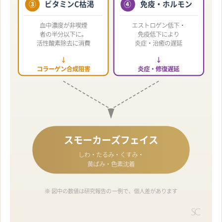
③
ビタミンC枯渇
④
免疫・ホルモン
血中濃度が非喫煙
エストロゲン低下・
者の半分以下に。
免疫低下により
活性酸素除去に消費
炎症・治癒の遅延
↓
↓
コラーゲン合成阻害
炎症・修復遅延
スモーカーズフェイス
しわ・たるみ・くすみ・
黄ばみ・色素沈着
※ 図中の数値は研究報告の一例で、個人差があります