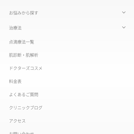
お悩みから探す
【お悩みから探す】INDEX
治療法
たるみ治療
点滴療法一覧
治療機器・設備一覧
美肌治療・肌育
肌診断・肌解析
フォトナ6D/4D
シミ取り治療
ドクターズコスメ
ソフウェーブ
肝斑治療
料金表
XERF (ザーフ)
[仙台]そばかす治療
よくあるご質問
ワンダーフェイスプロ
後天性真皮メラノサイトーシス ADM
クリニックブログ
ルビーフラクショナル
いぼ
アクセス
肝斑改善集中プラン
お問い合わせ
HARG＋療法