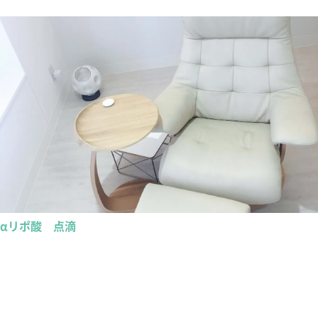
αリポ酸 点滴