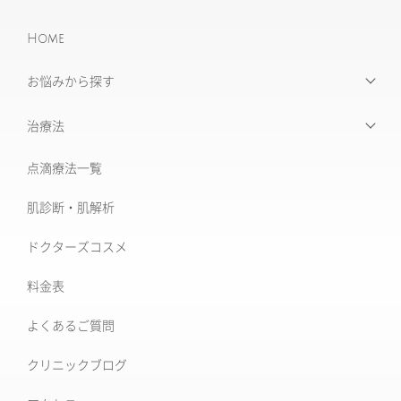
Home
お悩みから探す
【お悩みから探す】INDEX
治療法
たるみ治療
点滴療法一覧
治療機器・設備一覧
美肌治療・肌育
肌診断・肌解析
フォトナ6D/4D
シミ取り治療
ドクターズコスメ
ソフウェーブ
肝斑治療
料金表
XERF (ザーフ)
[仙台]そばかす治療
よくあるご質問
ワンダーフェイスプロ
後天性真皮メラノサイトーシス ADM
クリニックブログ
ルビーフラクショナル
いぼ