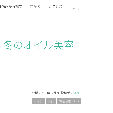
お悩みから探す
料金表
アクセス
Other
冬のオイル美容
公開：
2019年12月7日
投稿者：
STAFF
にきび
美肌
薄毛治療・AGA